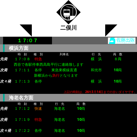
二俣川
１７:０７
横浜方面
時 刻
種 別
列車名
行 先
両 数
先発
１７:０８
特急
横 浜
８両
西谷で各駅停車西高島平行に連絡致します
次発
１７:１１
各停
東急東横線直通
和光市
10両
新横浜から
急行
となります
次々発
１７:１３
各停
横 浜
10両
上記の時刻は、26年3月14日までの古いダイヤです。
海老名方面
時 刻
種 別
行 先
両 数
先発
１７:１２
快速
海老名
10両
次発
１７:１９
特急
海老名
10両
次々発
１７:２２
各停
海老名
10両