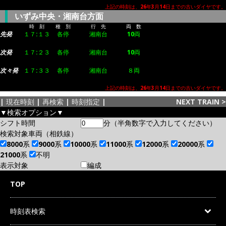
上記の時刻は、26年3月14日までの古いダイヤです。
いずみ中央・湘南台方面
時 刻
種 別
行 先
両 数
先発
１７:１３
各停
湘南台
10両
次発
１７:２３
各停
湘南台
10両
次々発
１７:３３
各停
湘南台
８両
上記の時刻は、26年3月14日までの古いダイヤです。
|
現在時刻
|
再検索
|
時刻指定
|
NEXT TRAIN
>
▼検索オプション▼
シフト時間
分（半角数字で入力してください）
検索対象車両（相鉄線）
8000系
9000系
10000系
11000系
12000系
20000系
21000系
不明
表示対象
編成
TOP
時刻表検索