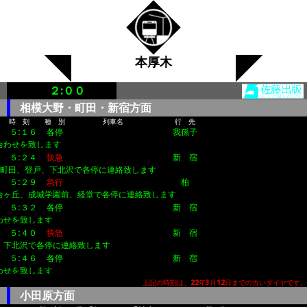
本厚木
２:００
相模大野・町田・新宿方面
時 刻
種 別
列車名
行 先
５:１６
各停
我孫子
合わせを致します
５:２４
快急
新 宿
町田、登戸、下北沢で各停に連絡致します
５:２９
急行
柏
合ヶ丘、成城学園前、経堂で各停に連絡致します
５:３２
各停
新 宿
わせを致します
５:４０
快急
新 宿
、下北沢で各停に連絡致します
５:４６
各停
新 宿
わせを致します
上記の時刻は、22年3月12日までの古いダイヤです。
小田原方面