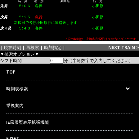
時 刻
種 別
列車名
行 先
先発
５:０６
各停
小田原
次発
５:２５
急行
小田原
新松田で各停小田原行に連絡致します
次々発
５:４０
各停
小田原
上記の時刻は、21年3月12日までの古いダイヤです。
|
現在時刻
|
再検索
|
時刻指定
|
NEXT TRAIN
>
▼検索オプション▼
シフト時間
分（半角数字で入力してください）
TOP
時刻表検索
乗換案内
IE風履歴表示拡張機能
NEWS