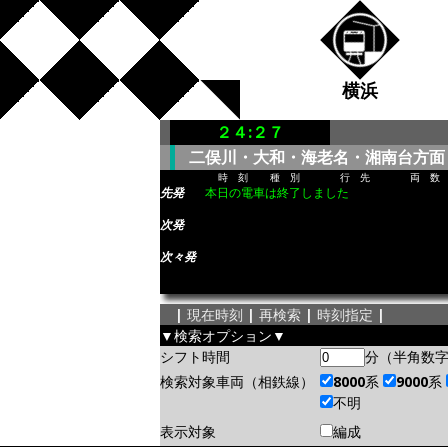
横浜
２４:２７
二俣川・大和・海老名・湘南台方面
時 刻
種 別
行 先
両 数
先発
本日の電車は終了しました
次発
次々発
|
現在時刻
|
再検索
|
時刻指定
|
▼検索オプション▼
シフト時間
分（半角数
検索対象車両（相鉄線）
8000系
9000系
不明
表示対象
編成