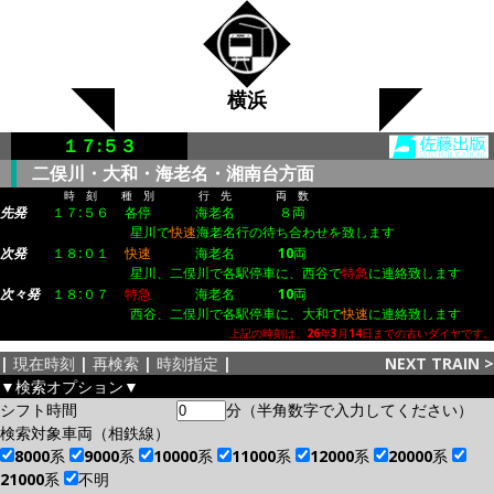
横浜
１７:５３
二俣川・大和・海老名・湘南台方面
時 刻
種 別
行 先
両 数
先発
１７:５６
各停
海老名
８両
星川で
快速
海老名行の待ち合わせを致します
次発
１８:０１
快速
海老名
10両
星川、二俣川で各駅停車に、西谷で
特急
に連絡致します
次々発
１８:０７
特急
海老名
10両
西谷、二俣川で各駅停車に、大和で
快速
に連絡致します
上記の時刻は、26年3月14日までの古いダイヤです。
|
現在時刻
|
再検索
|
時刻指定
|
NEXT TRAIN
>
▼検索オプション▼
シフト時間
分（半角数字で入力してください）
検索対象車両（相鉄線）
8000系
9000系
10000系
11000系
12000系
20000系
21000系
不明