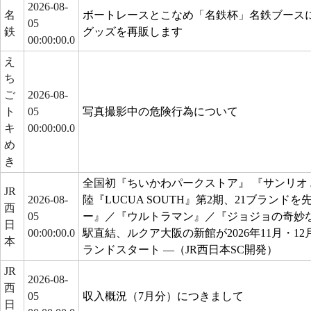
2026-08-
名
ボートレースとこなめ「名鉄杯」名鉄ブース
05
鉄
グッズを再販します
00:00:00.0
え
ち
ご
2026-08-
ト
05
写真撮影中の危険行為について
キ
00:00:00.0
め
き
全国初『ちいかわパークストア』 『サンリオ
JR
2026-08-
陸『LUCUA SOUTH』第2期、21ブランド
西
05
ー』／『ウルトラマン』／『ジョジョの奇妙な
日
00:00:00.0
駅直結、ルクア大阪の新館が2026年11月・1
本
ランドスタート —（JR西日本SC開発）
JR
2026-08-
西
05
収入概況（7月分）につきまして
日