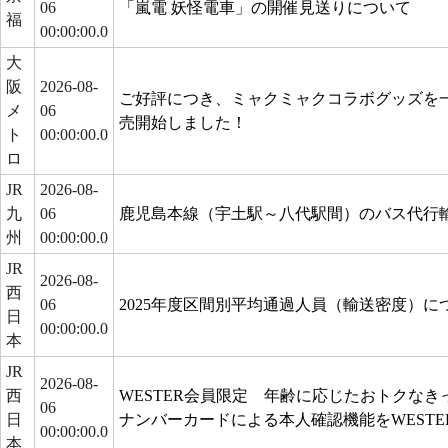
06
「嵐電 妖怪電車」の開催見送りについて
福
00:00:00.0
大
阪
2026-08-
ご好評につき、ミャクミャクコラボグッズを
メ
06
売開始しました！
ト
00:00:00.0
ロ
JR
2026-08-
九
06
鹿児島本線（宇土駅～八代駅間）のバス代行
州
00:00:00.0
JR
2026-08-
西
06
2025年度区間別平均通過人員（輸送密度）に
日
00:00:00.0
本
JR
2026-08-
西
WESTER会員限定 年齢に応じたおトクな
06
日
ナンバーカードによる本人確認機能をWEST
00:00:00.0
本