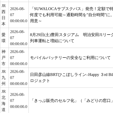
JR
2026-08-
「SUWALOCAサブスクパス」発売！定額で
西
07
何度でも利用可能～通勤時間を”自分時間”に
日
00:00:00.0
用意～
本
2026-08-
愛
8月29日(土)豊田スタジアム 明治安田J1リ
07
環
列車運転と増結について
00:00:00.0
神
2026-08-
戸
07
モバイルバッテリーの安全なご利用について
市
00:00:00.0
JR
2026-08-
日田彦山線BRTひこぼしライン–Happy ３rd B
九
07
ロジェクト
州
00:00:00.0
JR
2026-08-
北
07
「きっぷ販売のセルフ化」（「みどりの窓口
海
00:00:00.0
道