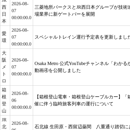
JR
2026-08-
西
三菱地所パークスとJR西日本グループが技術
07
日
場業界に新ゲートバーを展開
00:00:00.0
本
2026-08-
愛
07
スペシャルトレイン運行予定表を更新しまし
環
00:00:00.0
大
阪
2026-08-
Osaka Metro 公式YouTubeチャンネル「わかる
メ
07
動画④を公開しました
ト
00:00:00.0
ロ
箱
2026-08-
根
【箱根登山電車・箱根登山ケーブルカー】「
06
登
催に伴う臨時旅客列車の運行について
00:00:00.0
山
JR
2026-08-
北
石北線 生田原・西留辺蘂間 八重通り踏切に