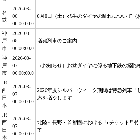
2026-08-
名
08
8月8日（土）発生のダイヤの乱れについて（
鉄
00:00:00.0
神
2026-08-
戸
08
増発列車のご案内
市
00:00:00.0
神
2026-08-
戸
07
（お知らせ）お盆ダイヤに係る地下鉄の経路
市
00:00:00.0
JR
2026-08-
西
2026年度シルバーウィーク期間は特急列車
07
日
席を増やします
00:00:00.0
本
JR
2026-08-
西
北陸～長野・首都圏における「eチケット早
07
日
て
00:00:00.0
本