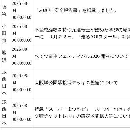
2026-08-
阪
04
「2026年 安全報告書」を掲載しました。
急
00:00:00.0
小
2026-08-
不登校経験を持つ元運転士が始めた学びの場
田
04
ーに ９月２２日、「走るAOiスクール」を
急
00:00:00.0
2026-08-
地
04
ちてつ電車フェスティバル2026 開催について
鉄
00:00:00.0
JR
2026-08-
西
04
大阪城公園駅接続デッキの整備について
日
00:00:00.0
本
JR
2026-08-
西
特急「スーパーまつかぜ」「スーパーおき」
04
日
ク特チケットレス」の設定区間拡大等につい
00:00:00.0
本