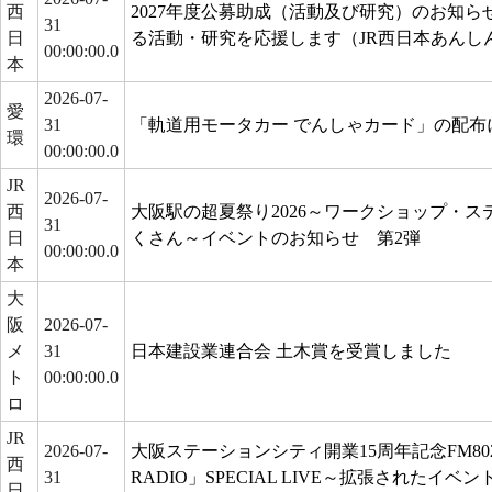
西
2027年度公募助成（活動及び研究）のお知
31
日
る活動・研究を応援します（JR西日本あんし
00:00:00.0
本
2026-07-
愛
31
「軌道用モータカー でんしゃカード」の配布
環
00:00:00.0
JR
2026-07-
西
大阪駅の超夏祭り2026～ワークショップ・
31
日
くさん～イベントのお知らせ 第2弾
00:00:00.0
本
大
阪
2026-07-
メ
31
日本建設業連合会 土木賞を受賞しました
ト
00:00:00.0
ロ
JR
2026-07-
大阪ステーションシティ開業15周年記念FM802「8
西
31
RADIO」SPECIAL LIVE～拡張されたイ
日