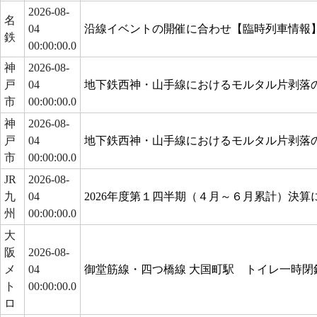
2026-08-
名
04
沿線イベントの開催に合わせ【臨時列車情報
鉄
00:00:00.0
神
2026-08-
戸
04
地下鉄西神・山手線におけるモルタル片剥落
市
00:00:00.0
神
2026-08-
戸
04
地下鉄西神・山手線におけるモルタル片剥落
市
00:00:00.0
JR
2026-08-
九
04
2026年度第１四半期（４月～６月累計）決算
州
00:00:00.0
大
阪
2026-08-
メ
04
御堂筋線・四つ橋線 大国町駅 トイレ一時閉
ト
00:00:00.0
ロ