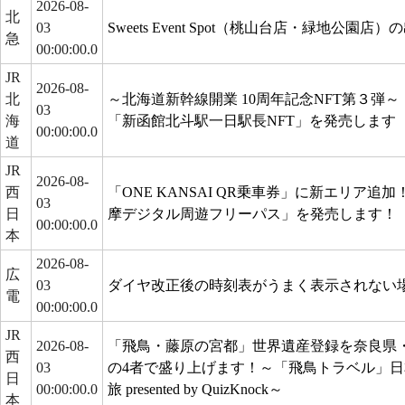
2026-08-
北
03
Sweets Event Spot（桃山台店・緑地公園
急
00:00:00.0
JR
2026-08-
北
～北海道新幹線開業 10周年記念NFT第３弾～
03
海
「新函館北斗駅一日駅長NFT」を発売します
00:00:00.0
道
JR
2026-08-
西
「ONE KANSAI QR乗車券」に新エリア追加！
03
日
摩デジタル周遊フリーパス」を発売します！
00:00:00.0
本
2026-08-
広
03
ダイヤ改正後の時刻表がうまく表示されない
電
00:00:00.0
JR
2026-08-
「飛鳥・藤原の宮都」世界遺産登録を奈良県・
西
03
の4者で盛り上げます！～「飛鳥トラベル」
日
00:00:00.0
旅 presented by QuizKnock～
本