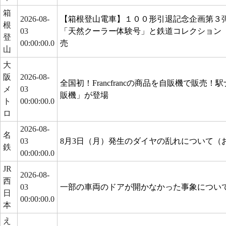
箱
2026-08-
【箱根登山電車】１００形引退記念企画第３
根
03
「天然クーラー体験号」と鉄道コレクション
登
00:00:00.0
売
山
大
阪
2026-08-
全国初！Francfrancの商品を自販機で販売
メ
03
販機」が登場
ト
00:00:00.0
ロ
2026-08-
名
03
8月3日（月）発生のダイヤの乱れについて（
鉄
00:00:00.0
JR
2026-08-
西
03
一部の車両のドアが開かなかった事象について
日
00:00:00.0
本
え