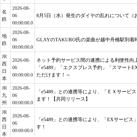
2026-08-
名
06
8月5日（水）発生のダイヤの乱れについて（
鉄
00:00:00.0
2026-08-
地
06
GLAYのTAKURO氏の楽曲が越中舟橋駅到
鉄
00:00:00.0
JR
2026-08-
ネット予約サービス間の連携による利便性向
西
06
「e5489」「エクスプレス予約」「スマート
日
00:00:00.0
ただけます！～
本
JR
2026-08-
「e5489」との連携等により、「ＥＸサービ
九
06
ます！【共同リリース】
州
00:00:00.0
JR
2026-08-
西
「e5489」との連携等により、「EXサービ
06
日
す！
00:00:00.0
本