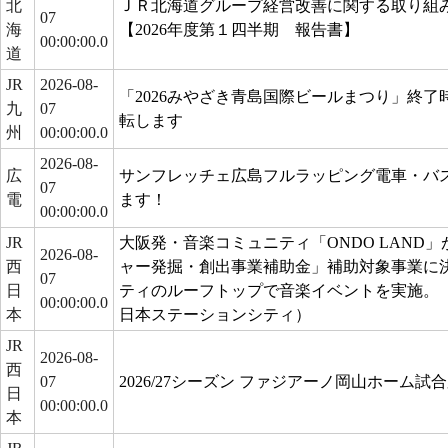
北
ＪＲ北海道グループ経営改善に関する取り組
07
海
【2026年度第１四半期 報告書】
00:00:00.0
道
JR
2026-08-
「2026みやざき青島国際ビールまつり」終
九
07
転します
州
00:00:00.0
2026-08-
広
サンフレッチェ広島フルラッピング電車・バ
07
電
ます！
00:00:00.0
JR
大阪発・音楽コミュニティ「ONDO LAND
2026-08-
西
ャー発掘・創出事業補助金」補助対象事業に
07
日
ティのルーフトップで音楽イベントを実施。（J
00:00:00.0
本
日本ステーションシティ）
JR
2026-08-
西
07
2026/27シーズン ファジアーノ岡山ホーム
日
00:00:00.0
本