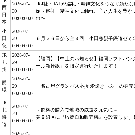
JR
2026-07-
JR4社・JALが巡礼・精神文化をつなぐ新た
西
30
始～巡礼・精神文化に触れ、心と人生を豊か
日
00:00:00.0
出〜
本
小
2026-07-
田
29
９月２６日から全３回「小田急親子鉄道ゼミ
急
00:00:00.0
JR
2026-07-
【福岡】【中止のお知らせ】福岡ソフトバンク
九
29
ール新幹線」を限定運行いたします！
州
00:00:00.0
2026-07-
愛
29
「名古屋グランパス応援 愛環きっぷ」の発売
環
00:00:00.0
JR
2026-07-
北
～飲料の購入で地域の鉄道を元気に～
29
海
黄８線区に『応援自動販売機』を設置します
00:00:00.0
道
2026-07-