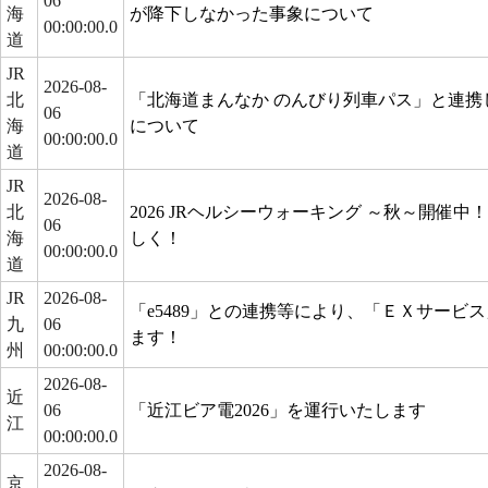
06
海
が降下しなかった事象について
00:00:00.0
道
JR
2026-08-
北
「北海道まんなか のんびり列車パス」と連携
06
海
について
00:00:00.0
道
JR
2026-08-
北
2026 JRヘルシーウォーキング ～秋～開催
06
海
しく！
00:00:00.0
道
JR
2026-08-
「e5489」との連携等により、「ＥＸサービ
九
06
ます！
州
00:00:00.0
2026-08-
近
06
「近江ビア電2026」を運行いたします
江
00:00:00.0
2026-08-
京