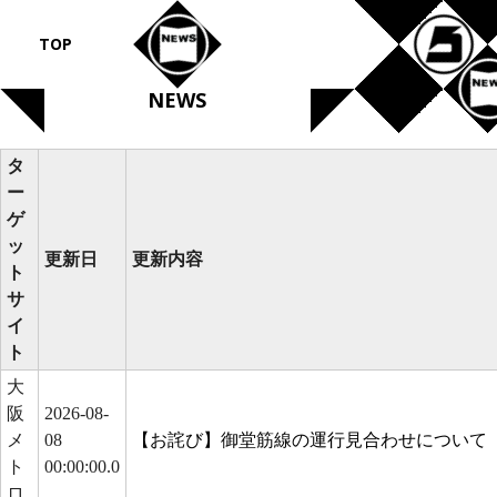
TOP
NEWS
タ
ー
ゲ
ッ
更新日
更新内容
ト
サ
イ
ト
大
阪
2026-08-
メ
08
【お詫び】御堂筋線の運行見合わせについて【2
ト
00:00:00.0
ロ