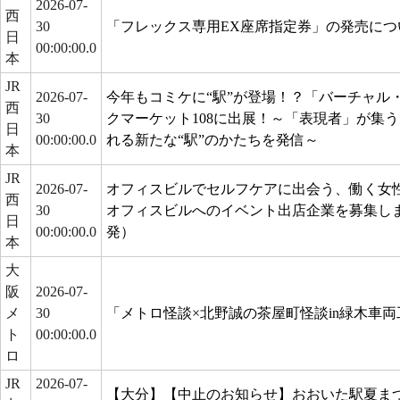
2026-07-
西
30
「フレックス専用EX座席指定券」の発売につ
日
00:00:00.0
本
JR
2026-07-
今年もコミケに“駅”が登場！？「バーチャル
西
30
クマーケット108に出展！～「表現者」が集
日
00:00:00.0
れる新たな“駅”のかたちを発信～
本
JR
2026-07-
オフィスビルでセルフケアに出会う、働く女
西
30
オフィスビルへのイベント出店企業を募集しま
日
00:00:00.0
発）
本
大
阪
2026-07-
メ
30
「メトロ怪談×北野誠の茶屋町怪談in緑木車
ト
00:00:00.0
ロ
JR
2026-07-
【大分】【中止のお知らせ】おおいた駅夏まつ