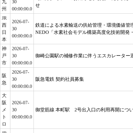
九
30
せ
州
00:00:00.0
JR
2026-07-
西
鉄道による水素輸送の供給管理・環境価値管
30
日
NEDO「水素社会モデル構築高度化技術開発
00:00:00.0
本
神
2026-07-
戸
30
御崎公園駅の補修作業に伴うエスカレーター
市
00:00:00.0
2026-07-
阪
30
阪急電鉄 契約社員募集
急
00:00:00.0
大
阪
2026-07-
メ
30
御堂筋線 本町駅 2号出入口の利用再開につ
ト
00:00:00.0
ロ