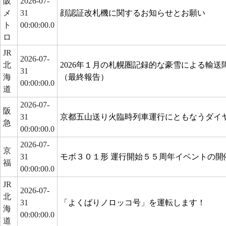
阪
2026-07-
メ
31
顔認証改札機に関するお知らせとお願い
ト
00:00:00.0
ロ
JR
2026-07-
北
2026年１月の札幌圏記録的な豪雪による輸
31
海
（最終報告）
00:00:00.0
道
2026-07-
阪
31
京都五山送り火臨時列車運行にともなうダイ
急
00:00:00.0
2026-07-
京
31
モボ３０１形 運行開始５５周年イベントの開
福
00:00:00.0
JR
2026-07-
北
31
「よくばりノロッコ号」を運転します！
海
00:00:00.0
道