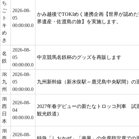
ち
ご
2026-08-
かみ越後でTOKIめく連携企画【世界が認め
ト
05
界遺産・佐渡島の旅】を実施します。
キ
00:00:00.0
め
き
2026-08-
名
05
中京競馬名鉄杯のグッズを再販します
鉄
00:00:00.0
JR
2026-08-
九
05
九州新幹線（新水俣駅～鹿児島中央駅間）の
州
00:00:00.0
JR
2026-08-
西
2027年春デビューの新たなトロッコ列車 
04
日
観光鉄道）
00:00:00.0
本
JR
2026-08-
西
特急「しおかぜ」「南風」の全席指定席での