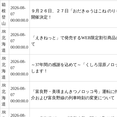
箱
2026-08-
根
９月２６日、２７日「おだきゅうはこね のり
07
登
開催決定！
00:00:00.0
山
JR
2026-08-
北
「えきねっと」で発売するWEB限定割引商品
07
海
て
00:00:00.0
道
JR
2026-08-
北
～37年間の感謝を込めて～「くしろ湿原ノロ
07
海
します！
00:00:00.0
道
JR
2026-08-
北
「富良野・美瑛まんきつノロッコ号」運転に
07
海
介および富良野線の列車時刻の変更について
00:00:00.0
道
JR
2026-08-