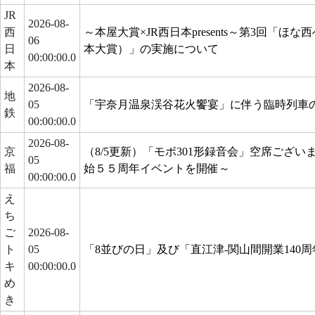
JR
2026-08-
西
～本屋大賞×JR西日本presents～第3回「
06
日
本大賞）」の実施について
00:00:00.0
本
2026-08-
地
05
「宇奈月温泉渓谷花火饗宴」に伴う臨時列車
鉄
00:00:00.0
2026-08-
京
（8/5更新）「モボ301形録音会」空席ござい
05
福
始５５周年イベントを開催～
00:00:00.0
え
ち
ご
2026-08-
ト
05
「8並びの日」及び「直江津-関山間開業140
キ
00:00:00.0
め
き