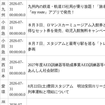
JR
2026-07-
九州内の鉄道・軌道15社局が乗り放題！「旅
九
31
『my route』アプリで発売！
州
00:00:00.0
小
2026-07-
８月３日、ロマンスカーミュージアム入館券
田
31
得なセット券を発売、幼児入館無料キャンペ
急
00:00:00.0
小
2026-07-
８月７日、スタジアムと最寄り駅を巡る「ト
田
31
参画
急
00:00:00.0
JR
2026-07-
西
2027年度AED訓練器等助成事業AED訓練器
31
日
あんしん社会財団）
00:00:00.0
本
2026-07-
愛
8月22日(土)豊田スタジアム 明治安田J1リ
31
環
列車運転と増結について
00:00:00.0
JR
2026-07-