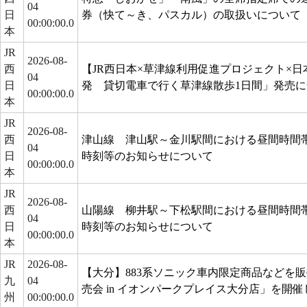
04
日
券（快て～き、パスカル）の取扱いについて
00:00:00.0
本
JR
2026-08-
西
【JR西日本×草津線利用促進プロジェクト×
04
日
発 貸切電車で行く草津線散歩1日間」発売に
00:00:00.0
本
JR
2026-08-
西
津山線 津山駅～金川駅間における昼間時間
04
日
時刻等のお知らせについて
00:00:00.0
本
JR
2026-08-
西
山陽線 柳井駅～下松駅間における昼間時間
04
日
時刻等のお知らせについて
00:00:00.0
本
JR
2026-08-
【大分】883系ソニック車内限定商品などを販
九
04
売会 in イオンパークプレイス大分店」を開催
州
00:00:00.0