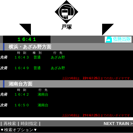
戸塚
１６:４１
横浜・あざみ野方面
時 刻
種 別
行 先
先発
１６:４３
普通
あざみ野
次発
１６:４９
普通
あざみ野
上記の時刻は、22年6月25日までの古いダイヤです。
湘南台方面
時 刻
行 先
先発
１６:４２
湘南台
次発
１６:５０
湘南台
上記の時刻は、21年6月25日までの古いダイヤです。
|
再検索
|
時刻指定
|
NEXT TRAIN
>
▼検索オプション▼